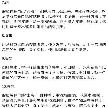
7.刺
假如你把自己“浸湿”，刺就会自己钻出来。先泡个热水澡，然
后拿双层餐巾纸擦拭皮肤，以便挤压出刺来。另一种方法：在
扎刺四周的皮肤上涂一滴植物油。它会渗入皮肤，软化刺，这
时用镊子夹出或者用消毒后的针挑出。
8.咳嗽
用酒精或者白酒按摩胸廓，使之发热，然后马上盖上一层薄的
温热的药用蜡，直至冷却。使用此法帮助直至康复。
9.头晕
倒杯热水，捏一捏辣椒末放入杯中，小口喝下。水和辣椒可以
使你的血液升温，刺激血液流入大脑。假如没有辣椒，找一个
舒适的地方坐下，松开衣领，沿顺时针方向按摩太阳穴。
10.脓包
假如脓包已经“出头”，红肿着，用酒精(白酒、花露水)擦拭，
然后混合等量牙膏和男用剃须滋润霜，将混合物涂在脓包上，
等待大约15分钟，直至变干，然后小心擦掉。脓包会变小、发