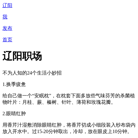
辽阳
我
发布
首页
辽阳职场
不为人知的24个生活小妙招
1.换季疲惫
给自己做一个“安眠枕”，在枕套下面多放些气味芬芳的杀菌植
物叶片：月桂、蕨、榛树、针叶、薄荷和玫瑰花瓣。
2.眼睛红肿
用香芹汁湿敷消除眼睛红肿，将香芹切成小细段装入纱布袋内
放入开水中。过15-20分钟取出，冷却，放在眼皮上10分钟。