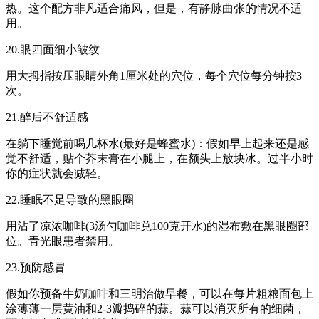
热。这个配方非凡适合痛风，但是，有静脉曲张的情况不适
用。
20.眼四面细小皱纹
用大拇指按压眼睛外角1厘米处的穴位，每个穴位每分钟按3
次。
21.醉后不舒适感
在躺下睡觉前喝几杯水(最好是蜂蜜水)：假如早上起来还是感
觉不舒适，贴个芥末膏在小腿上，在额头上放块冰。过半小时
你的症状就会减轻。
22.睡眠不足导致的黑眼圈
用沾了凉浓咖啡(3汤勺咖啡兑100克开水)的湿布敷在黑眼圈部
位。青光眼患者禁用。
23.预防感冒
假如你预备牛奶咖啡和三明治做早餐，可以在每片粗粮面包上
涂薄薄一层黄油和2-3瓣捣碎的蒜。蒜可以消灭所有的细菌，