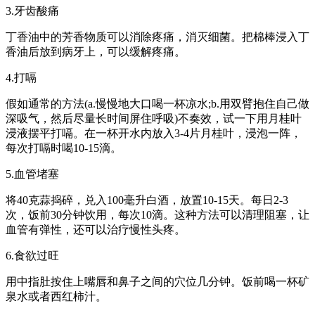
3.牙齿酸痛
丁香油中的芳香物质可以消除疼痛，消灭细菌。把棉棒浸入丁
香油后放到病牙上，可以缓解疼痛。
4.打嗝
假如通常的方法(a.慢慢地大口喝一杯凉水;b.用双臂抱住自己做
深吸气，然后尽量长时间屏住呼吸)不奏效，试一下用月桂叶
浸液摆平打嗝。在一杯开水内放入3-4片月桂叶，浸泡一阵，
每次打嗝时喝10-15滴。
5.血管堵塞
将40克蒜捣碎，兑入100毫升白酒，放置10-15天。每日2-3
次，饭前30分钟饮用，每次10滴。这种方法可以清理阻塞，让
血管有弹性，还可以治疗慢性头疼。
6.食欲过旺
用中指肚按住上嘴唇和鼻子之间的穴位几分钟。饭前喝一杯矿
泉水或者西红柿汁。