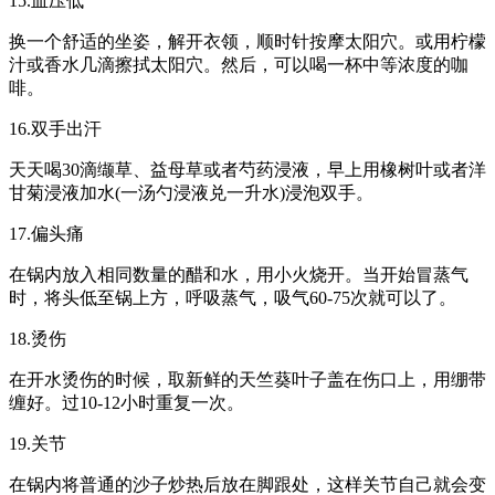
15.血压低
换一个舒适的坐姿，解开衣领，顺时针按摩太阳穴。或用柠檬
汁或香水几滴擦拭太阳穴。然后，可以喝一杯中等浓度的咖
啡。
16.双手出汗
天天喝30滴缬草、益母草或者芍药浸液，早上用橡树叶或者洋
甘菊浸液加水(一汤勺浸液兑一升水)浸泡双手。
17.偏头痛
在锅内放入相同数量的醋和水，用小火烧开。当开始冒蒸气
时，将头低至锅上方，呼吸蒸气，吸气60-75次就可以了。
18.烫伤
在开水烫伤的时候，取新鲜的天竺葵叶子盖在伤口上，用绷带
缠好。过10-12小时重复一次。
19.关节
在锅内将普通的沙子炒热后放在脚跟处，这样关节自己就会变